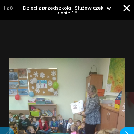
×
1
z
8
Dzieci z przedszkola „Służewiczek” w
klasie 1B