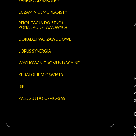
SAMORZĄD SZKOLNY
EGZAMIN ÓSMOKLASISTY
REKRUTACJA DO SZKÓŁ
Ż
PONADPODSTAWOWYCH
DORADZTWO ZAWODOWE
LIBRUS SYNERGIA
WYCHOWANIE KOMUNIKACYJNE
KURATORIUM OŚWIATY
R
w
BIP
z
ZALOGUJ DO OFFICE365
p
N
ż