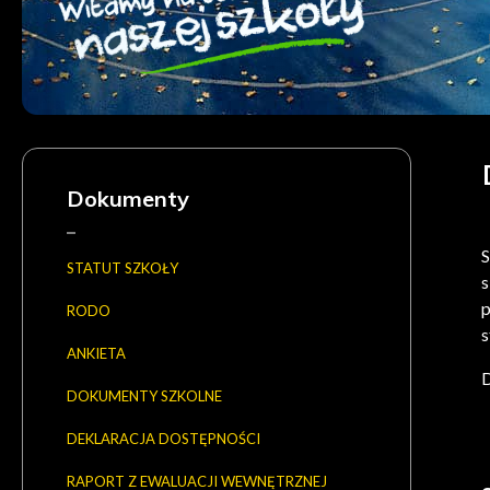
Kolumna
lewa
Dokumenty
S
STATUT SZKOŁY
s
p
RODO
s
ANKIETA
D
DOKUMENTY SZKOLNE
DEKLARACJA DOSTĘPNOŚCI
RAPORT Z EWALUACJI WEWNĘTRZNEJ