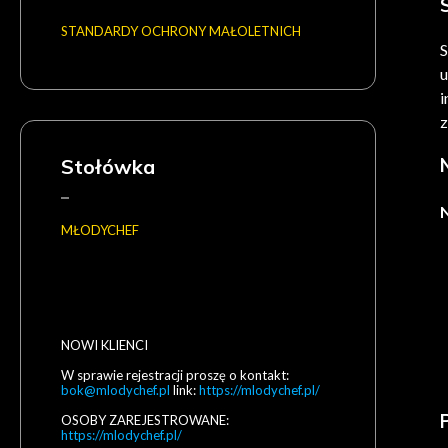
STANDARDY OCHRONY MAŁOLETNICH
S
u
i
z
Stołówka
MŁODYCHEF
NOWI KLIENCI
W sprawie rejestracji proszę o kontakt:
bok@mlodychef.pl
link:
https://mlodychef.pl/
OSOBY ZAREJESTROWANE:
https://mlodychef.pl/