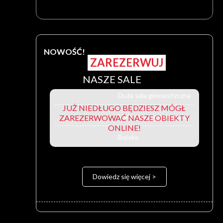
NOWOŚĆ!
ZAREZERWUJ
NASZE SALE
Duża sala gimnastyczna
JUŻ NIEDŁUGO BĘDZIESZ MÓGŁ
Mała sala gimastyczna
ZAREZERWOWAĆ NASZE OBIEKTY
ONLINE!
Boisko
Dowiedz się więcej >