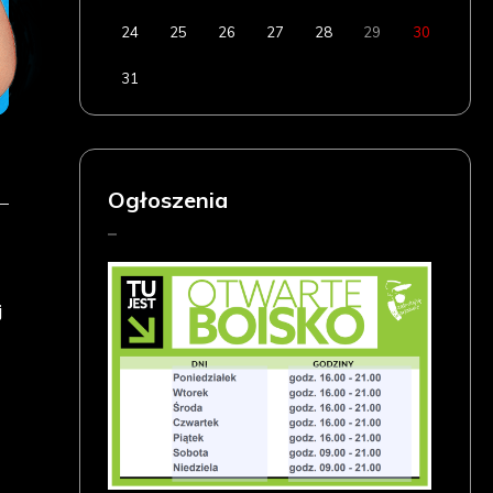
24
25
26
27
28
29
30
31
Ogłoszenia
j