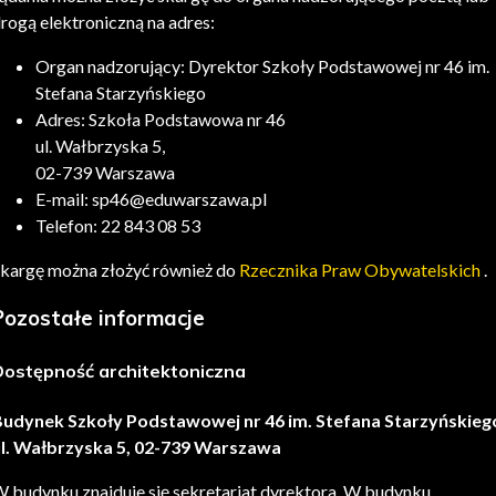
rogą elektroniczną na adres:
Organ nadzorujący: Dyrektor Szkoły Podstawowej nr 46 im.
Stefana Starzyńskiego
Adres: Szkoła Podstawowa nr 46
ul. Wałbrzyska 5,
02-739 Warszawa
E-mail: sp46@eduwarszawa.pl
Telefon: 22 843 08 53
kargę można złożyć również do
Rzecznika Praw Obywatelskich
.
Pozostałe informacje
Dostępność architektoniczna
udynek Szkoły Podstawowej nr 46 im. Stefana Starzyńskieg
l. Wałbrzyska 5, 02-739 Warszawa
 budynku znajduje się sekretariat dyrektora. W budynku