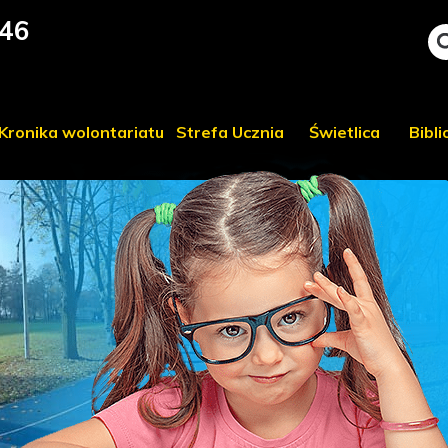
46
Kronika wolontariatu
Strefa Ucznia
Świetlica
Bibl