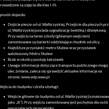
rowadzone są zajęcia dla klas I-III.
posób dojazdu:
Dojście piesze od ul. Wałbrzyskiej. Przejście dla pieszych pr
ul. Wałbrzyskiej posiada sygnalizację świetlną i dźwiękową.
Przy wejściu na teren szkoły (głównym wejściem)
zamontowane są barierki oddzielające chodnik od ulicy.
Najbliższe przystanki: metro Służew oraz przystanek
autobusowy Metro Służew
Brak w okolicy postoju taksówek.
Uwaga: informacje dotyczące transportu publicznego mogą
ulec zmianie, zaleca się sprawdzić aktualne informacje na
stronie: www.wtp.waw.pl
ejścia do budynku i strefa obsługi:
Wejście główne do budynku od ul. Wałbrzyskiej (oznakowan
jako „B”). Przy wejściu zamontowana jest pochylnia dla osób
poruszających się na wózku.