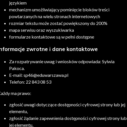
językiem
mechanizm umożliwiający pominięcie bloków treści
powtarzanych na wielu stronach internetowych
rozmiar tekstu może zostać powiększony do 200%
mapa serwisu oraz wyszukiwarka
formularze kontaktowe są w pełni dostępne
Informacje zwrotne i dane kontaktowe
Za rozpatrywanie uwag i wniosków odpowiada:
Sylwia
Pakoca
.
E-mail:
sp46@eduwarszawa.pl
Telefon:
22 843 08 53
ażdy ma prawo:
zgłosić uwagi dotyczące dostępności cyfrowej strony lub jej
elementu,
zgłosić żądanie zapewnienia dostępności cyfrowej strony lub
jej elementu,