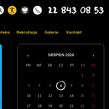
Wyszukiwarka
Wyłącz tryb kontrastowy
Kontakt
22 843 08 53
ioteka
Rekrutacja
Galerie
Kontakt
Kolumna
prawa
‹
›
SIERPIEŃ 2026
KALENDARZ
PN
WT
ŚR
CZ
PT
SO
ND
WYDARZEŃ
TABELA
PN
WT
ŚR
CZ
PT
SO
ND
DNI
1
2
MIESIĄCA
3
4
5
6
7
8
9
10
11
12
13
14
15
16
17
18
19
20
21
22
23