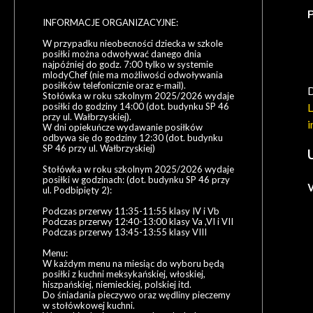
P
INFORMACJE ORGANIZACYJNE:
W przypadku nieobecności dziecka w szkole
posiłki można odwoływać danego dnia
najpóźniej do godz. 7:00 tylko w systemie
mlodyChef (nie ma możliwości odwoływania
posiłków telefonicznie oraz e-mail).
D
Stołówka w roku szkolnym 2025/2026 wydaje
L
posiłki do godziny 14:00 (dot. budynku SP 46
przy ul. Wałbrzyskiej).
i
W dni opiekuńcze wydawanie posiłków
odbywa się do godziny 12:30 (dot. budynku
SP 46 przy ul. Wałbrzyskiej)
Stołówka w roku szkolnym 2025/2026 wydaje
posiłki w godzinach: (dot. budynku SP 46 przy
ul. Podbipięty 2):
Podczas przerwy 11:35-11:55 klasy IV i Vb
Podczas przerwy 12:40-13:00 klasy Va ,VI i VII
Podczas przerwy 13:45-13:55 klasy VIII
Menu:
W każdym menu na miesiąc do wyboru będą
posiłki z kuchni meksykańskiej, włoskiej,
hiszpańskiej, niemieckiej, polskiej itd.
Do śniadania pieczywo oraz wędliny pieczemy
w stołówkowej kuchni.