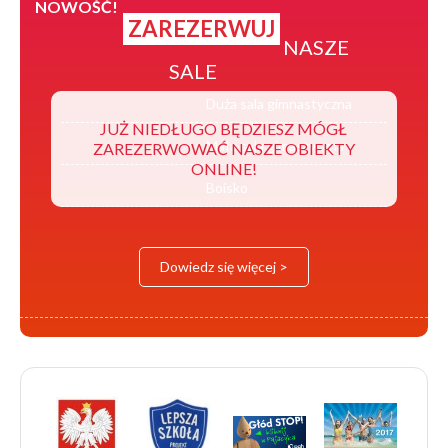
NOWOŚĆ!
ZAREZERWUJ
NASZE
SALE
Duża sala gimnastyczna
JUŻ NIEDŁUGO BĘDZIESZ MÓGŁ
Mała sala gimastyczna
ZAREZERWOWAĆ NASZE OBIEKTY
ONLINE!
Boisko
Dowiedz się więcej >
Logotypy