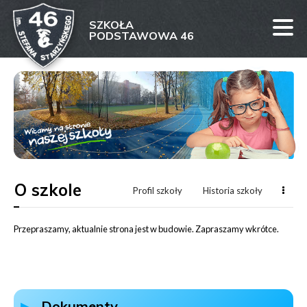
SZKOŁA
PODSTAWOWA 46
Przejdź
Przejdź
Przejdź
Przejdź
Przejdź
do
do
do
do
do
nawigacji
treści
artykułu
kalendarza
stopki
O szkole
Wię
Profil szkoły
Historia szkoły
Przepraszamy, aktualnie strona jest w budowie. Zapraszamy wkrótce.
Kolumna
lewa
Dokumenty