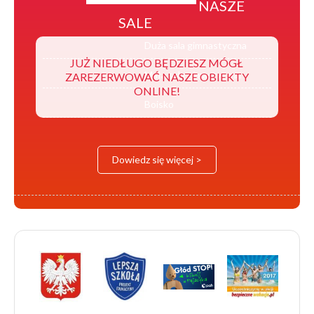
NASZE
SALE
Duża sala gimnastyczna
JUŻ NIEDŁUGO BĘDZIESZ MÓGŁ
Mała sala gimastyczna
ZAREZERWOWAĆ NASZE OBIEKTY
ONLINE!
Boisko
Dowiedz się więcej >
Logotypy